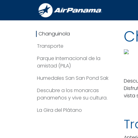
Ir al contenido
Inicio
V
C
Changuinola
Transporte
Parque Internacional de la
amistad (PILA)
Humedales San San Pond Sak
Descu
Disfr
Descubre a los monarcas
vista 
panameños y vive su cultura.
La Gira del Plátano
Tr
Anter