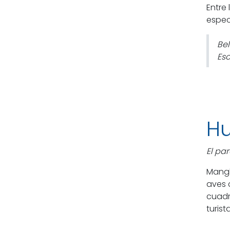
Entre
espec
Bel
Eso
Hu
El pa
Mangl
aves 
cuadr
turist