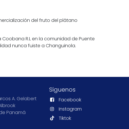
cialización del fruto del plátano
iva Coobana R.L en la comunidad de Puente
alidad nunca fuiste a Changuinola.
Síguenos
rcos A. Gelabert
Facebook
Albrook
Instagram
 de Panamá
Tiktok