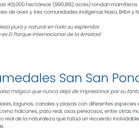
 las 401,000 hectáreas (990,892 acres) rondan mamíferos
ies de aves y tres comunidades indígenas Naso, Bribri y 
leza pura y natural en todo su esplendor.
 es El Parque Internacional de la Amistad
medales San San Pon
raíso mágico que nunca deja de impresionar por su fantás
ares, lagunas, canales y playas con diferentes especies e
como halcones, pato real, osos perezosos, entre otras mu
o real de la naturaleza que tatúa un recuerdo inolvidabl
as.