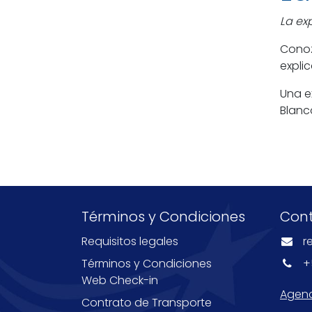
La ex
Conoz
expli
Una e
Blanc
Términos y Condiciones
Con
Requisitos legales
r
Términos y Condiciones
+
Web Check-in
Agenc
Contrato de Transporte