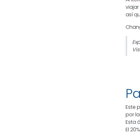
viaja
así qu
Chang
Exp
Vis
Pa
Este 
por l
Esta 
El 20