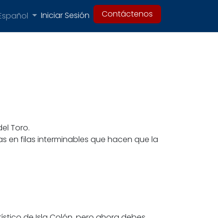
Contáctenos
Iniciar Sesión
Español
el Toro.
s en filas interminables que hacen que la
rístico de Isla Colón, pero ahora debes