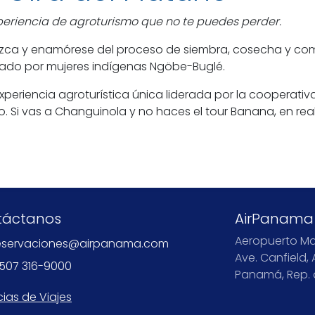
periencia de agroturismo que no te puedes perder.
ca y enamórese del proceso de siembra, cosecha y comer
cado por mujeres indígenas Ngöbe-Buglé.
xperiencia agroturística única liderada por la cooperat
o. Si vas a Changuinola y no haces el tour Banana, en re
táctanos
AirPanama
Aeropuerto Ma
eservaciones@airpanama.com
Ave. Canfield, 
507 316-9000
Panamá, Rep.
ias de Viajes