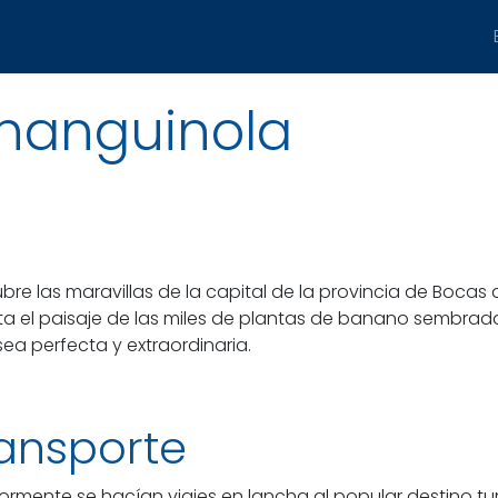
iaja
Carga y Encomienda
Charters
Destinos
hanguinola
bre las maravillas de la capital de la provincia de Bocas d
uta el paisaje de las miles de plantas de banano sembrada
sea perfecta y extraordinaria.
ansporte
iormente se hacían viajes en lancha al popular destino tu