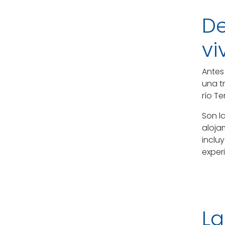
De
vi
Antes
una t
río T
Son l
aloja
inclu
exper
La