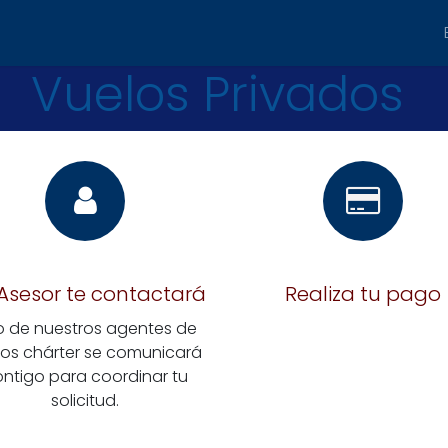
iaja
Carga y Encomienda
Charters
Destinos
Vuelos ​Privados
Asesor te contactará
Realiza tu pago
 de nuestros agentes de
los
chárter
se comunicará
ntigo para coordinar tu
solicitud.