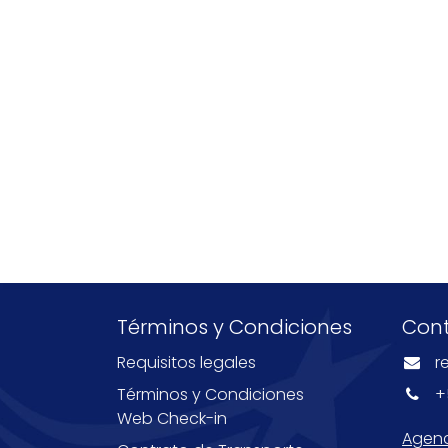
Términos y Condiciones
Con
Requisitos legales
r
Términos y Condiciones
+
Web Check-in
Agenc