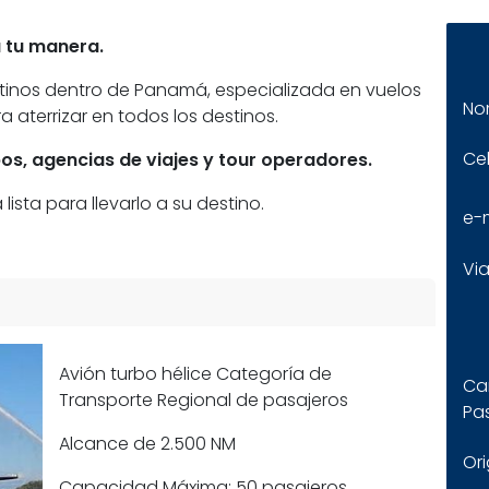
a tu manera.
tinos dentro de Panamá, especializada en vuelos
No
 aterrizar en todos los destinos.
Cel
pos, agencias de viajes y tour operadores.
sta para llevarlo a su destino.
e-
Via
Avión turbo hélice Categoría de
Ca
Transporte Regional de pasajeros
Pa
Alcance de 2.500 NM
Or
Capacidad Máxima: 50 pasajeros