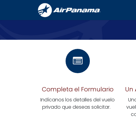
Ir al contenido
Inicio
V
Completa el Formulario
Un 
Indícanos los detalles del
vuelo
Uno
privado que deseas solicitar
. ​
vue
co