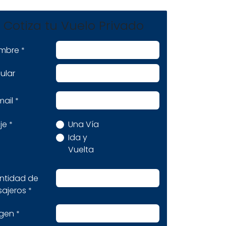
Cotiza tu Vuelo Privado
mbre
*
ular
mail
*
je
Una Vía
*
Ida y
Vuelta
ntidad de
sajeros
*
igen
*