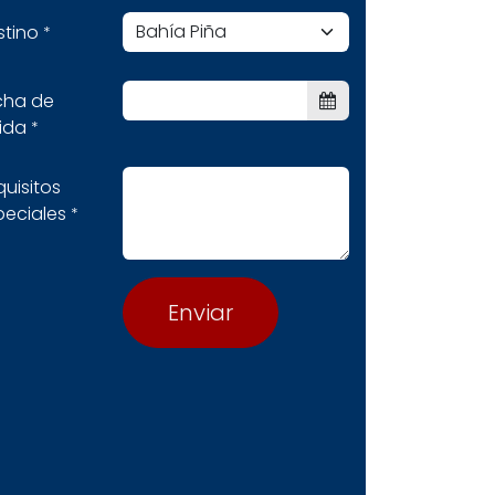
stino
*
cha de
ida
*
uisitos
peciales
*
Enviar